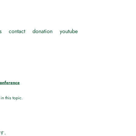
s
contact
donation
youtube
conference
in this topic.
す。