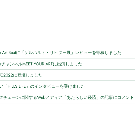
okyo Art Beatに「ゲルハルト・リヒター展」レビューを寄稿しました
TubeチャンネルMEET YOUR ARTに出演しました
.NYC2022に登壇しました
ィア「HILLS LIFE」のインタビューを受けました
ブロックチェーンに関するWebメディア「あたらしい経済」の記事にコメン