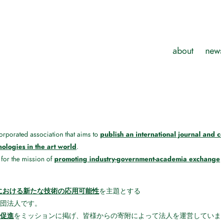
about
new
publish an international journal and 
rporated association that aims to
nologies in the art world
.
promoting industry-government-academia exchange
for the mission of
における新たな技術の応用可能性
を主題とする
団法人です。
促進
をミッションに掲げ、皆様からの寄附によって法人を運営していま