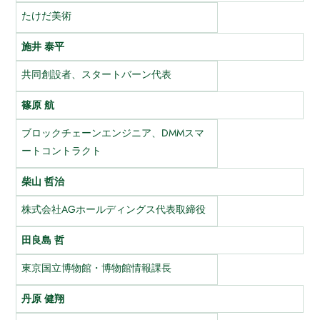
たけだ美術
施井 泰平
共同創設者、スタートバーン代表
篠原 航
ブロックチェーンエンジニア、DMMスマ
ートコントラクト
柴山 哲治
株式会社AGホールディングス代表取締役
田良島 哲
東京国立博物館・博物館情報課長
丹原 健翔