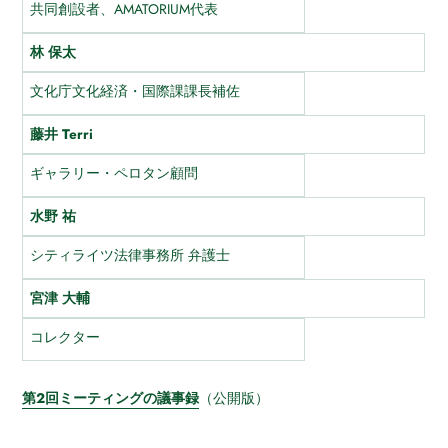
共同創設者、AMATORIUM代表
about
林 保太
news
文化庁文化経済・国際課課長補佐
藤井 Terri
contact
ギャラリー・ペロタン顧問
donation
水野 祐
シティライツ法律事務所 弁護士
youtube
宮津 大輔
コレクター
第2回ミーティングの議事録
（公開版）