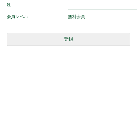
姓
会員レベル
無料会員
about
news