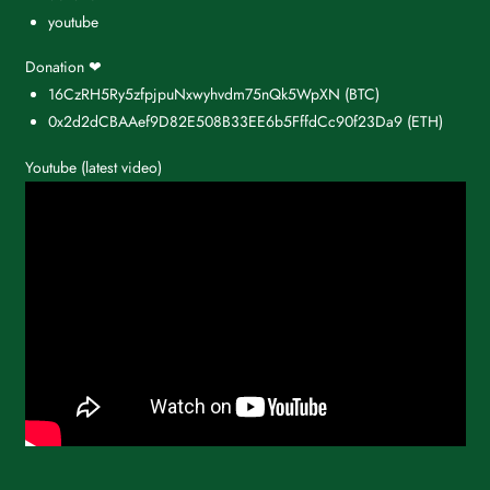
youtube
Donation ❤
16CzRH5Ry5zfpjpuNxwyhvdm75nQk5WpXN
(BTC)
0x2d2dCBAAef9D82E508B33EE6b5FffdCc90f23Da9
(ETH)
Youtube (latest video)